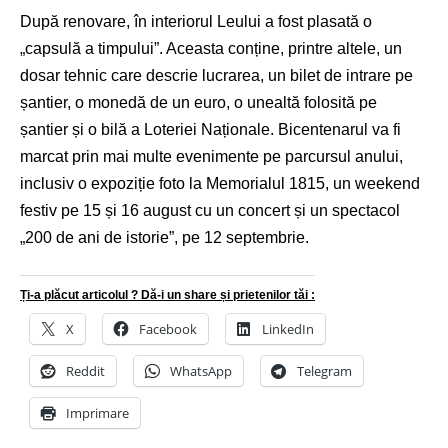
După renovare, în interiorul Leului a fost plasată o
„capsulă a timpului”. Aceasta conține, printre altele, un
dosar tehnic care descrie lucrarea, un bilet de intrare pe
șantier, o monedă de un euro, o unealtă folosită pe
șantier și o bilă a Loteriei Naționale. Bicentenarul va fi
marcat prin mai multe evenimente pe parcursul anului,
inclusiv o expoziție foto la Memorialul 1815, un weekend
festiv pe 15 și 16 august cu un concert și un spectacol
„200 de ani de istorie”, pe 12 septembrie.
Ți-a plăcut articolul ? Dă-i un share și prietenilor tăi :
X
Facebook
LinkedIn
Reddit
WhatsApp
Telegram
Imprimare