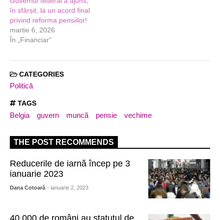
Guvernul federal a ajuns,
în sfârșit, la un acord final
privind reforma pensiilor!
martie 6, 2026
În „Financiar”
CATEGORIES
Politică
TAGS
Belgia
guvern
muncă
pensie
vechime
THE POST RECOMMENDS
Reducerile de iarnă încep pe 3
ianuarie 2023
Dana Cotoară
- ianuarie 2, 2023
40.000 de români au statutul de