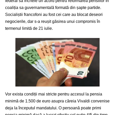
federal să încheie un acord pentru reformarea pensiilor în
coaliția sa guvernamentală formată din șapte partide.
Socialiștii francofoni au fost cei care au blocat deseori
negocierile, dar s-a reușit găsirea unui compromis în
termenul limită de 21 iulie.
Vor exista condiții mai stricte pentru accesul la pensia
minimă de 1.500 de euro asupra căreia Vivaldi convenise
deja la începutul mandatului. O persoană poate primi
pensia minimă dacă a lucrat efectiv cel puțin 4/5 din timp