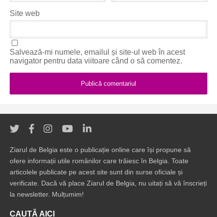
Site web
Salvează-mi numele, emailul și site-ul web în acest
navigator pentru data viitoare când o să comentez.
Ziarul de Belgia este o publicație online care își propune să
ofere informații utile românilor care trăiesc în Belgia. Toate
articolele publicate pe acest site sunt din surse oficiale și
verificate. Dacă vă place Ziarul de Belgia, nu uitați să vă înscrieți
la newsletter. Mulțumim!
CAUTĂ AICI