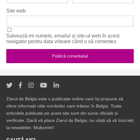
Site web
Salvează-mi numele, emailul și site-ul web în acest
navigator pentru data viitoare când o să comentez.
Ziarul de Belgia este o publicație online care își propune să
ofere informații utile românilor care trăiesc în Belgia. Toate
articolele publicate pe acest site sunt din surse oficiale și
verificate. Dacă vă place Ziarul de Belgia, nu uitați să vă înscrieți
la newsletter. Mulțumim!