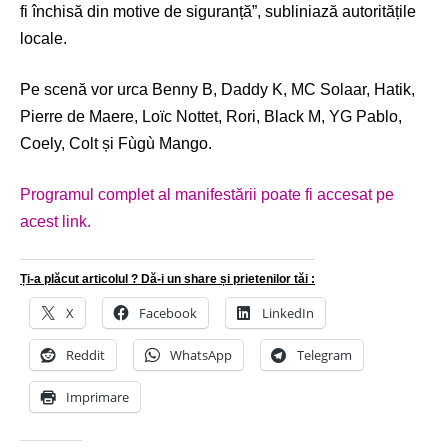
fi închisă din motive de siguranță”, subliniază autoritățile
locale.
Pe scenă vor urca Benny B, Daddy K, MC Solaar, Hatik,
Pierre de Maere, Loïc Nottet, Rori, Black M, YG Pablo,
Coely, Colt și Fùgù Mango.
Programul complet al manifestării poate fi accesat pe
acest link.
Ți-a plăcut articolul ? Dă-i un share și prietenilor tăi :
X
Facebook
LinkedIn
Reddit
WhatsApp
Telegram
Imprimare