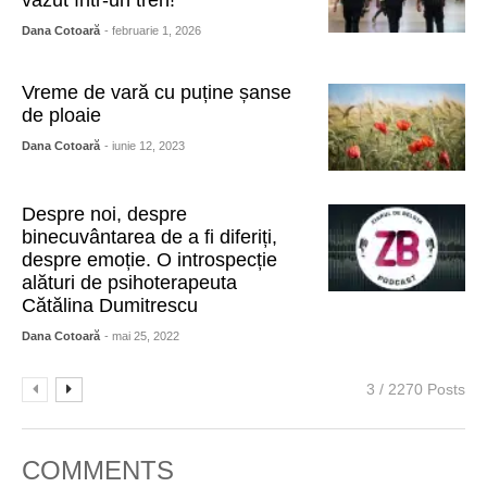
văzut într-un tren!
Dana Cotoară
- februarie 1, 2026
Vreme de vară cu puține șanse
de ploaie
Dana Cotoară
- iunie 12, 2023
Despre noi, despre
binecuvântarea de a fi diferiți,
despre emoție. O introspecție
alături de psihoterapeuta
Cătălina Dumitrescu
Dana Cotoară
- mai 25, 2022
3 / 2270 Posts
COMMENTS