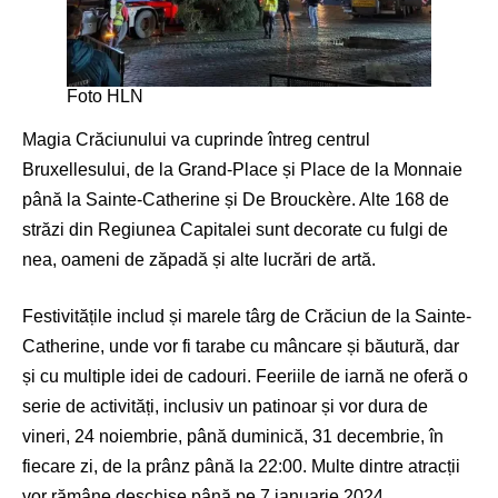
Foto HLN
Magia Crăciunului va cuprinde întreg centrul
Bruxellesului, de la Grand-Place și Place de la Monnaie
până la Sainte-Catherine și De Brouckère. Alte 168 de
străzi din Regiunea Capitalei sunt decorate cu fulgi de
nea, oameni de zăpadă și alte lucrări de artă.
Festivitățile includ și marele târg de Crăciun de la Sainte-
Catherine, unde vor fi tarabe cu mâncare și băutură, dar
și cu multiple idei de cadouri. Feeriile de iarnă ne oferă o
serie de activități, inclusiv un patinoar și vor dura de
vineri, 24 noiembrie, până duminică, 31 decembrie, în
fiecare zi, de la prânz până la 22:00. Multe dintre atracții
vor rămâne deschise până pe 7 ianuarie 2024.