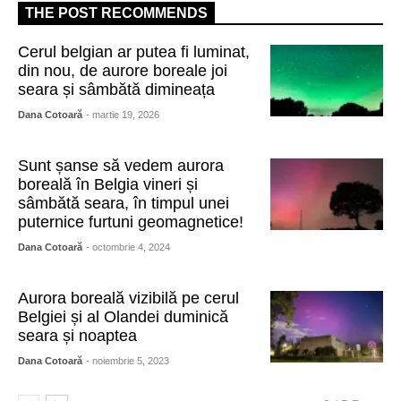
THE POST RECOMMENDS
Cerul belgian ar putea fi luminat,
din nou, de aurore boreale joi
seara și sâmbătă dimineața
Dana Cotoară
- martie 19, 2026
Sunt șanse să vedem aurora
boreală în Belgia vineri și
sâmbătă seara, în timpul unei
puternice furtuni geomagnetice!
Dana Cotoară
- octombrie 4, 2024
Aurora boreală vizibilă pe cerul
Belgiei și al Olandei duminică
seara și noaptea
Dana Cotoară
- noiembrie 5, 2023