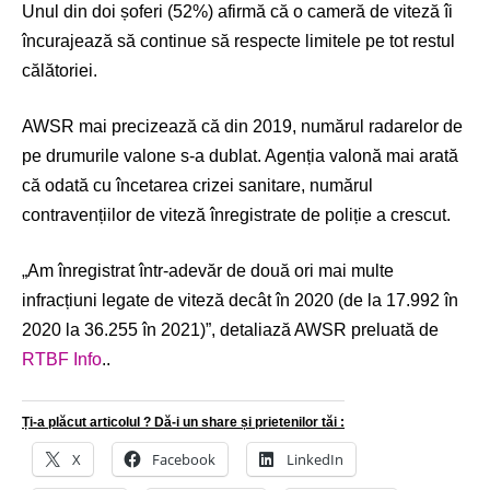
Unul din doi șoferi (52%) afirmă că o cameră de viteză îi
încurajează să continue să respecte limitele pe tot restul
călătoriei.
AWSR mai precizează că din 2019, numărul radarelor de
pe drumurile valone s-a dublat. Agenția valonă mai arată
că odată cu încetarea crizei sanitare, numărul
contravențiilor de viteză înregistrate de poliție a crescut.
„Am înregistrat într-adevăr de două ori mai multe
infracțiuni legate de viteză decât în 2020 (de la 17.992 în
2020 la 36.255 în 2021)”, detaliază AWSR preluată de
RTBF Info
..
Ți-a plăcut articolul ? Dă-i un share și prietenilor tăi :
X
Facebook
LinkedIn