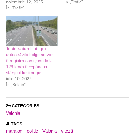
noiembrie 12, 2025
În „Trafic”
În „Trafic”
Toate radarele de pe
autostrăzile belgiene vor
înregistra sancțiuni de la
129 km/h începând cu
sfârșitul lunii august
iulie 10, 2022
În „Belgia”
CATEGORIES
Valonia
TAGS
maraton
poliție
Valonia
viteză