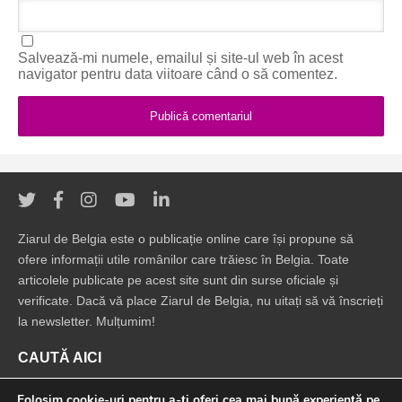
Salvează-mi numele, emailul și site-ul web în acest
navigator pentru data viitoare când o să comentez.
Ziarul de Belgia este o publicație online care își propune să
ofere informații utile românilor care trăiesc în Belgia. Toate
articolele publicate pe acest site sunt din surse oficiale și
verificate. Dacă vă place Ziarul de Belgia, nu uitați să vă înscrieți
la newsletter. Mulțumim!
CAUTĂ AICI
Folosim cookie-uri pentru a-ți oferi cea mai bună experiență pe