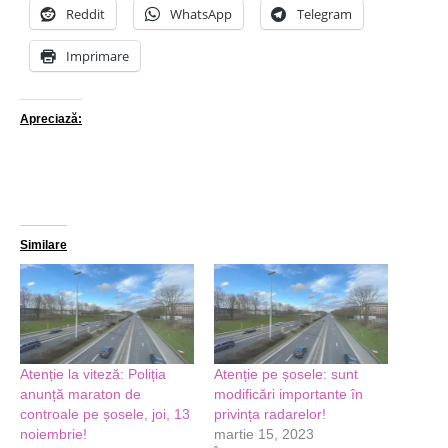
Reddit
WhatsApp
Telegram
Imprimare
Apreciază:
Similare
Atenție la viteză: Poliția
Atenție pe șosele: sunt
anunță maraton de
modificări importante în
controale pe șosele, joi, 13
privința radarelor!
noiembrie!
martie 15, 2023