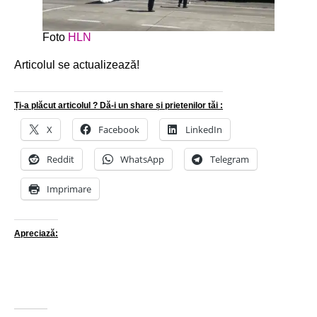
Foto
HLN
Articolul se actualizează!
Ți-a plăcut articolul ? Dă-i un share și prietenilor tăi :
X
Facebook
LinkedIn
Reddit
WhatsApp
Telegram
Imprimare
Apreciază: