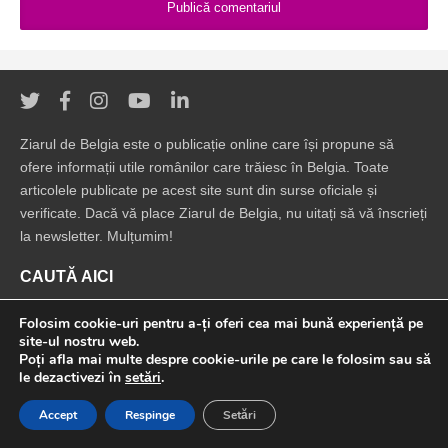
Ziarul de Belgia este o publicație online care își propune să
ofere informații utile românilor care trăiesc în Belgia. Toate
articolele publicate pe acest site sunt din surse oficiale și
verificate. Dacă vă place Ziarul de Belgia, nu uitați să vă înscrieți
la newsletter. Mulțumim!
CAUTĂ AICI
Folosim cookie-uri pentru a-ți oferi cea mai bună experiență pe
site-ul nostru web.
Poți afla mai multe despre cookie-urile pe care le folosim sau să
le dezactivezi în
setări
.
© 2022 Ziarul de Belgia. Toate drepturile rezervate.
Accept
Respinge
Setări