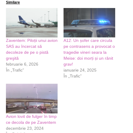
Similare
Zaventem: Piloții unui avion
A12: Un șofer care circula
SAS au încercat să
pe contrasens a provocat o
decoleze de pe o pistă
tragedie vineri seara la
greşită
Meise: doi morți și un rănit
februarie 6, 2026
grav!
În „Trafic”
ianuarie 24, 2025
În „Trafic”
Avion lovit de fulger în timp
ce decola de pe Zaventem
decembrie 23, 2024