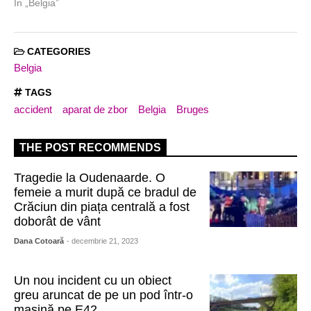
În „Belgia”
CATEGORIES
Belgia
TAGS
accident
aparat de zbor
Belgia
Bruges
THE POST RECOMMENDS
Tragedie la Oudenaarde. O
femeie a murit după ce bradul de
Crăciun din piața centrală a fost
doborât de vânt
Dana Cotoară
- decembrie 21, 2023
Un nou incident cu un obiect
greu aruncat de pe un pod într-o
mașină pe E42