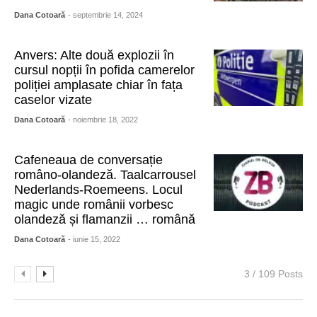
Dana Cotoară
- septembrie 14, 2024
Anvers: Alte două explozii în
cursul nopții în pofida camerelor
poliției amplasate chiar în fața
caselor vizate
Dana Cotoară
- noiembrie 18, 2022
Cafeneaua de conversație
româno-olandeză. Taalcarrousel
Nederlands-Roemeens. Locul
magic unde românii vorbesc
olandeză și flamanzii … română
Dana Cotoară
- iunie 15, 2022
3 / 109 Posts