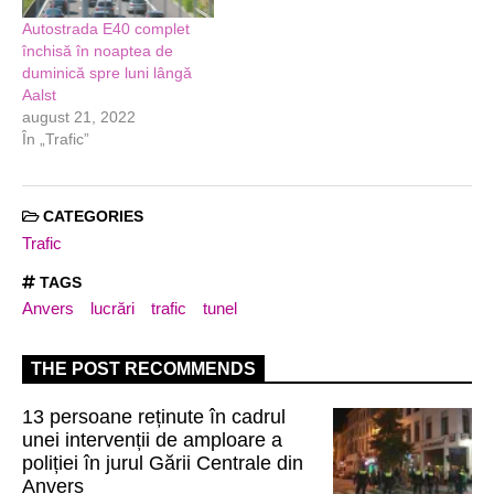
Autostrada E40 complet
închisă în noaptea de
duminică spre luni lângă
Aalst
august 21, 2022
În „Trafic”
CATEGORIES
Trafic
TAGS
Anvers
lucrări
trafic
tunel
THE POST RECOMMENDS
13 persoane reținute în cadrul
unei intervenții de amploare a
poliției în jurul Gării Centrale din
Anvers