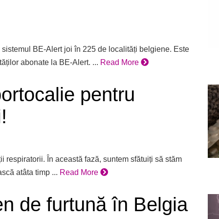
istemul BE-Alert joi în 225 de localități belgiene. Este
ăților abonate la BE-Alert. ...
Read More
portocalie pentru
!
ții respiratorii. În această fază, suntem sfătuiți să stăm
că atâta timp ...
Read More
n de furtună în Belgia