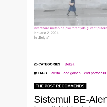
Avertizare meteo de ploi torențiale și vânt putern
ianuarie 2, 2024
În „Belgia”
Belgia
CATEGORIES
alertă
cod galben
cod portocaliu
TAGS
THE POST RECOMMENDS
Sistemul BE-Alert