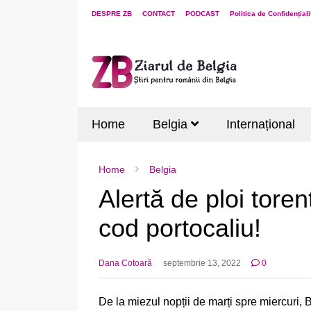
DESPRE ZB
CONTACT
PODCAST
Politica de Confidențiali
Home
Belgia
Internațional
Home
Belgia
Alertă de ploi tore
cod portocaliu!
Dana Cotoară
septembrie 13, 2022
0
De la miezul nopții de marți spre miercuri, 