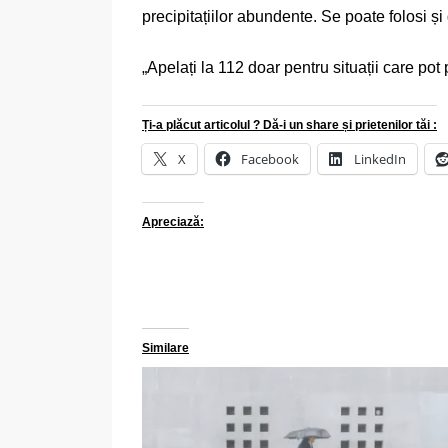
precipitațiilor abundente. Se poate folosi și
„Apelați la 112 doar pentru situații care pot 
Ți-a plăcut articolul ? Dă-i un share și prietenilor tăi :
X
Facebook
LinkedIn
Apreciază:
Similare