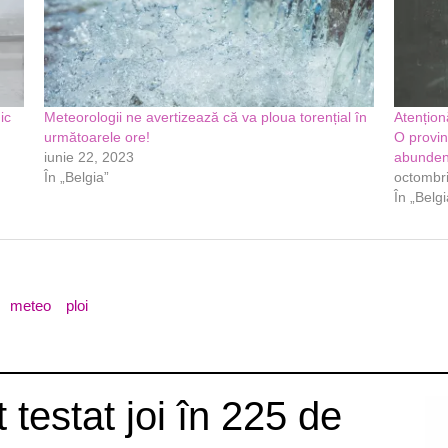
ic
Meteorologii ne avertizează că va ploua torențial în
Atențion
următoarele ore!
O provin
iunie 22, 2023
abunden
În „Belgia”
octombri
În „Belgi
meteo
ploi
 testat joi în 225 de