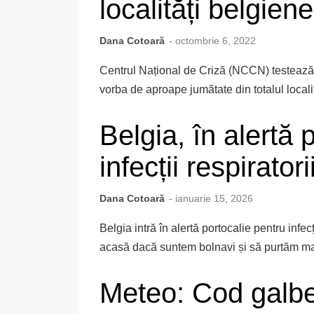
localități belgiene
Dana Cotoară
- octombrie 6, 2022
Centrul Național de Criză (NCCN) testează s
vorba de aproape jumătate din totalul localit
Belgia, în alertă 
infecții respiratorii
Dana Cotoară
- ianuarie 15, 2026
Belgia intră în alertă portocalie pentru infec
acasă dacă suntem bolnavi și să purtăm mas
Meteo: Cod galbe