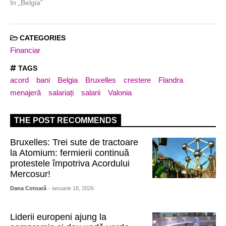
În „Belgia”
CATEGORIES
Financiar
TAGS
acord
bani
Belgia
Bruxelles
crestere
Flandra
menajeră
salariați
salarii
Valonia
THE POST RECOMMENDS
Bruxelles: Trei sute de tractoare
la Atomium: fermierii continuă
protestele împotriva Acordului
Mercosur!
Dana Cotoară
- ianuarie 18, 2026
Liderii europeni ajung la