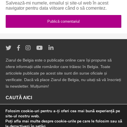
Salvează-mi numele, emailul și site-ul web în acest
navigator pentru data viitoare când o să comentez.
Ziarul de Belgia este o publicație online care își propune să
ofere informații utile românilor care trăiesc în Belgia. Toate
articolele publicate pe acest site sunt din surse oficiale și
verificate. Dacă vă place Ziarul de Belgia, nu uitați să vă înscrieți
la newsletter. Mulțumim!
CAUTĂ AICI
Folosim cookie-uri pentru a-ți oferi cea mai bună experiență pe
site-ul nostru web.
Poți afla mai multe despre cookie-urile pe care le folosim sau să
le dezactivezi în
setări
.