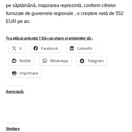
pe săptămână, majorarea reprezintă, conform cifrelor
furnizate de guvernele regionale , o creștere netă de 552
EUR pe an.
Ți-a plăcut articolul ? Dă-i un share și prietenilor tăi :
X
Facebook
LinkedIn
Reddit
WhatsApp
Telegram
Imprimare
Apreciază:
Similare