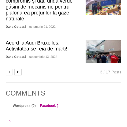
compromis și dau undă verde
găsirii de mecanisme pentru
plafonarea prețurilor la gaze
naturale
Dana Cotoară
- octombrie 21, 2022
Acord la Audi Bruxelles.
Activitatea se reia de marți!
Dana Cotoară
- septembrie 13, 2024
3 / 17 Posts
COMMENTS
Wordpress (0)
Facebook (
)