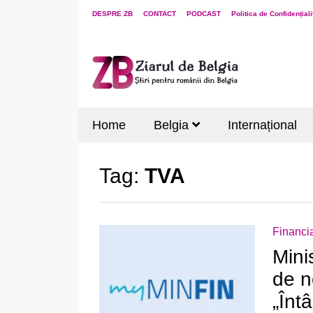
DESPRE ZB
CONTACT
PODCAST
Politica de Confidențiali
Home
Belgia
Internațional
Tag:
TVA
Financi
Mini
de n
„Înt