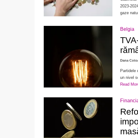
2023-2024
gaze natur
Belgia
TVA-
rămâ
Dana Coto
Partidele
un nivel s
Read Mo
Financi
Refo
impo
masă