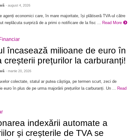
ară
- august 4, 2026
 agenți economici care, în mare majoritate, își plătiseră TVA-ul către
ut neplăcuta surpriză de a primi o notificare de la fisc ...
Read More
Financiar
ul încasează milioane de euro în
creșterii prețurilor la carburanți!
ară
- martie 20, 2026
axelor colectate, statul ar putea câștiga, pe termen scurt, zeci de
e euro în plus de pe urma majorării prețurilor la carburanți. Un ...
Read
ar
onarea indexării automate a
iilor și creșterile de TVA se