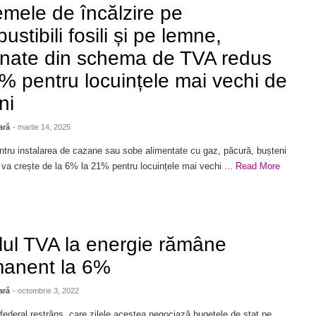
emele de încălzire pe
ustibili fosili și pe lemne,
inate din schema de TVA redus
% pentru locuințele mai vechi de
ni
ară
- martie 14, 2025
ntru instalarea de cazane sau sobe alimentate cu gaz, păcură, bușteni
 va crește de la 6% la 21% pentru locuințele mai vechi ...
Read More
lul TVA la energie rămâne
anent la 6%
ară
- octombrie 3, 2022
federal restrâns, care zilele acestea negociază bugetele de stat pe