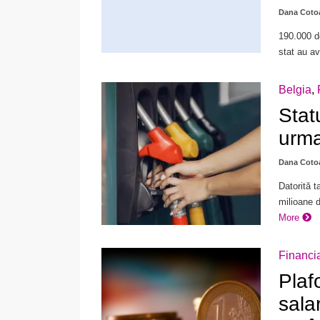
Dana Coto
190.000 de
stat au av
Belgia
,
Stat
urma 
Dana Coto
Datorită t
milioane d
More
Financi
Plaf
salar