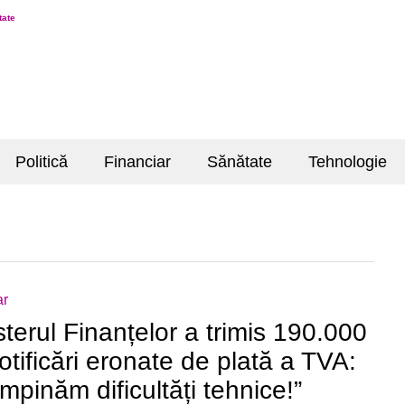
tate
Politică
Financiar
Sănătate
Tehnologie
ar
sterul Finanțelor a trimis 190.000
otificări eronate de plată a TVA:
âmpinăm dificultăți tehnice!”