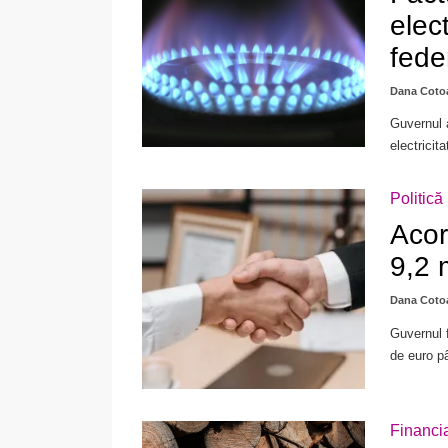
elec
fede
Dana Coto
Guvernul a
electricit
Politică
Acor
9,2 
Dana Coto
Guvernul f
de euro pâ
Financi