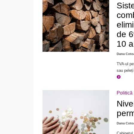
Sist
comb
elim
de 6
10 a
Dana Coto
TVA-ul pe
sau peleți
Politică
Nive
perm
Dana Coto
Cabinetul 