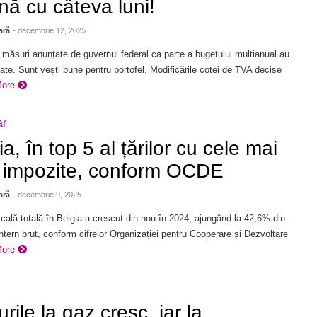
ă cu câteva luni!
ară
- decembrie 12, 2025
 măsuri anunțate de guvernul federal ca parte a bugetului multianual au
te. Sunt vești bune pentru portofel. Modificările cotei de TVA decise
More
ar
a, în top 5 al țărilor cu cele mai
 impozite, conform OCDE
ară
- decembrie 9, 2025
cală totală în Belgia a crescut din nou în 2024, ajungând la 42,6% din
ntern brut, conform cifrelor Organizației pentru Cooperare și Dezvoltare
More
rile la gaz cresc, iar la