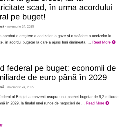
tricitate scad, în urma acordului
ral pe buget!
ară
- noiembrie 24, 2025
 aprobat o creștere a accizelor la gaze și o scădere a accizelor la
ate, în acordul bugetar la care a ajuns luni dimineața. ...
Read More
d federal pe buget: economii de
miliarde de euro până în 2029
ară
- noiembrie 24, 2025
ederal al Belgiei a convenit asupra unui pachet bugetar de 9,2 miliarde
nă în 2029, la finalul unei runde de negocieri de ...
Read More
ar