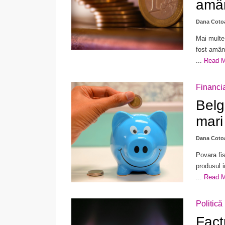
amân
Dana Coto
Mai multe
fost amâna
...
Read 
Financi
Belgi
mari
Dana Coto
Povara fis
produsul i
...
Read 
Politică
Factu