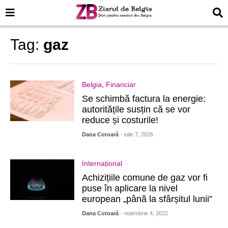
Tag:
gaz
Belgia
,
Financiar
Se schimbă factura la energie:
autoritățile susțin că se vor
reduce și costurile!
Dana Cotoară
- iulie 7, 2026
Internațional
Achizițiile comune de gaz vor fi
puse în aplicare la nivel
european „până la sfârșitul lunii”
Dana Cotoară
- noiembrie 4, 2022