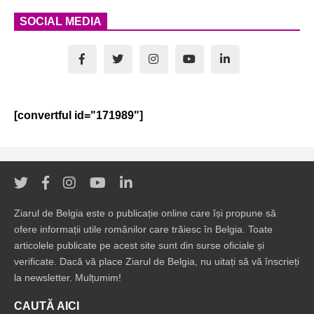
SOCIAL MEDIA
[convertful id="171989"]
Ziarul de Belgia este o publicație online care își propune să
ofere informații utile românilor care trăiesc în Belgia. Toate
articolele publicate pe acest site sunt din surse oficiale și
verificate. Dacă vă place Ziarul de Belgia, nu uitați să vă înscrieți
la newsletter. Mulțumim!
CAUTĂ AICI