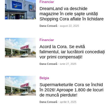
Financiar
DreamLand va deschide
magazine în cele șapte unități
Shopping Cora aflate în lichidare
Dana Cotoară
- august 22, 2025
Financiar
Acord la Cora. Se evită
falimentul, iar lucrătorii concediați
vor primi compensații!
Dana Cotoară
- iunie 27, 2025
Belgia
Supermarketurile Cora se închid
în 2026! Aproape 1.800 de locuri
de muncă pierdute!
Dana Cotoară
- aprilie 8, 2025