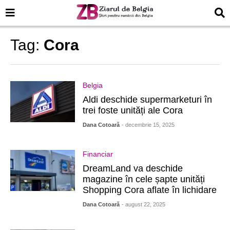
Tag:
Cora
Belgia
Aldi deschide supermarketuri în
trei foste unități ale Cora
Dana Cotoară
- decembrie 15, 2025
Financiar
DreamLand va deschide
magazine în cele șapte unități
Shopping Cora aflate în lichidare
Dana Cotoară
- august 22, 2025