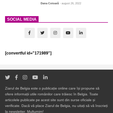
Dana Cotoară
- august 26, 2022
SOCIAL MEDIA
[convertful id="171989"]
Ziarul de Belgia este o publicație online care își propune să
ofere informații utile românilor care trăiesc în Belgia. Toate
articolele publicate pe acest site sunt din surse oficiale și
verificate. Dacă vă place Ziarul de Belgia, nu uitați să vă înscrieți
la newsletter. Mulțumim!