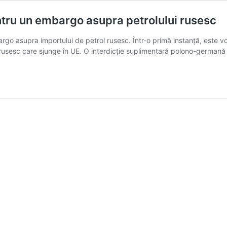
entru un embargo asupra petrolului rusesc
argo asupra importului de petrol rusesc. Într-o primă instanță, este
lui rusesc care sjunge în UE. O interdicție suplimentară polono-german