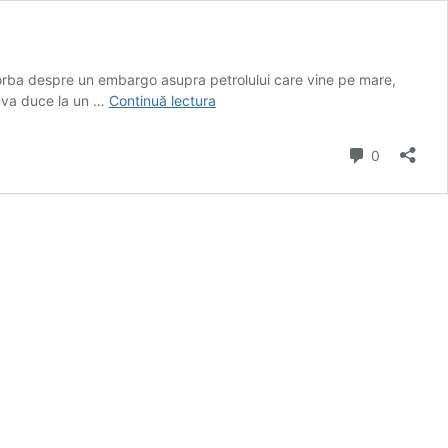
 vorba despre un embargo asupra petrolului care vine pe mare,
Liderii
ă va duce la un …
Continuă lectura
europeni
au
comentarii
0
ajuns
la
un
acord
pentru
un
embargo
asupra
petrolului
rusesc